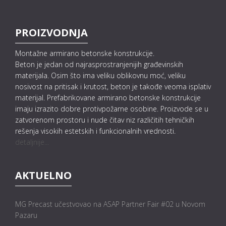
PROIZVODNJA
Montažne armirano betonske konstrukcije.
Beton je jedan od najrasprostranjenijih građevinskih
materijala. Osim što ima veliku oblikovnu moć, veliku
nosivost na pritisak i krutost, beton je takođe veoma isplativ
materijal. Prefabrikovane armirano betonske konstrukcije
imaju izrazito dobre protivpožarne osobine. Proizvode se u
zatvorenom prostoru i nude čitav niz različitih tehničkih
rešenja visokih estetskih i funkcionalnih vrednosti.
detaljnije...
AKTUELNO
MG Precast učestvovao na ASAP Partner Fair #02 u Novom
Pazaru