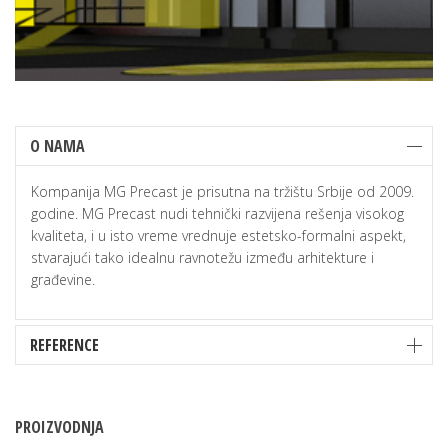
O NAMA
Kompanija MG Precast je prisutna na tržištu Srbije od 2009.
godine. MG Precast nudi tehnički razvijena rešenja visokog
kvaliteta, i u isto vreme vrednuje estetsko-formalni aspekt,
stvarajući tako idealnu ravnotežu između arhitekture i
građevine.
REFERENCE
PROIZVODNJA