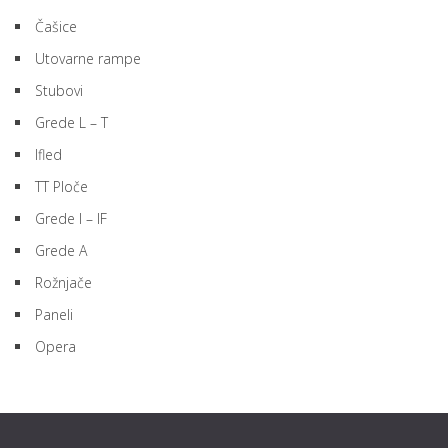
Čašice
Utovarne rampe
Stubovi
Grede L – T
Ifled
TT Ploče
Grede I – IF
Grede A
Rožnjače
Paneli
Opera