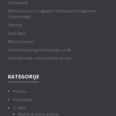
O kompaniji
MG Precast d.o.o. nagrađen Oktobarskom nagradom
Opštine Inđija
Delhaize
Delta Agrar
Mlekara Granice
Otvoren novi pogon kompanije u Inđiji
Dinamika rada u novonastaloj situaciji
KATEGORIJE
Početna
Proizvodnja
O nama
Rezime procesa gradnje