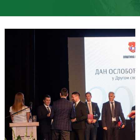
Oktobarskom nagradom Opštine Inđija
MG Precast d.o.o. nagrađen