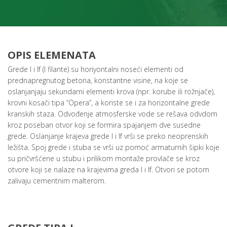
OPIS ELEMENATA
Grede I i If (I filante) su horiyontalni noseći elementi od
prednapregnutog betona, konstantne visine, na koje se
oslanjanjaju sekundarni elementi krova (npr. korube ili rožnjače),
krovni kosači tipa ‘’Opera’’, a koriste se i za horizontalne grede
kranskih staza. Odvođenje atmosferske vode se rešava odvdom
kroz poseban otvor koji se formira spajanjem dve susedne
grede. Oslanjanje krajeva grede I i If vrši se preko neoprenskih
ležišta. Spoj grede i stuba se vrši uz pomoć armaturnih šipki koje
su pričvršćene u stubu i prilikom montaže provlače se kroz
otvore koji se nalaze na krajevima greda I i If. Otvori se potom
zalivaju cementnim malterom.