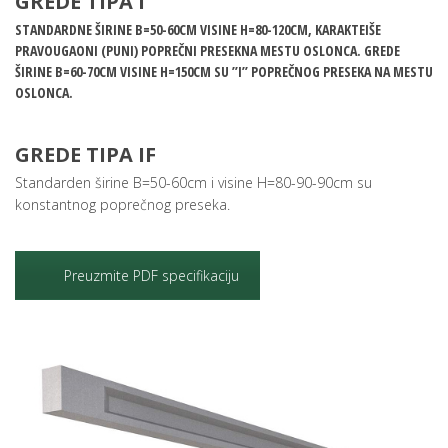
GREDE TIPA I
STANDARDNE ŠIRINE B=50-60CM VISINE H=80-120CM, KARAKTEIŠE
PRAVOUGAONI (PUNI) POPREČNI PRESEKNA MESTU OSLONCA. GREDE
ŠIRINE B=60-70CM VISINE H=150CM SU ’’I’’ POPREČNOG PRESEKA NA MESTU
OSLONCA.
GREDE TIPA IF
Standarden širine B=50-60cm i visine H=80-90-90cm su
konstantnog poprečnog preseka.
Preuzmite PDF specifikaciju