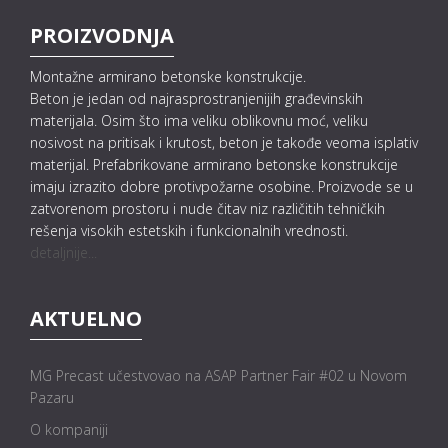
PROIZVODNJA
Montažne armirano betonske konstrukcije.
Beton je jedan od najrasprostranjenijih građevinskih
materijala. Osim što ima veliku oblikovnu moć, veliku
nosivost na pritisak i krutost, beton je takođe veoma isplativ
materijal. Prefabrikovane armirano betonske konstrukcije
imaju izrazito dobre protivpožarne osobine. Proizvode se u
zatvorenom prostoru i nude čitav niz različitih tehničkih
rešenja visokih estetskih i funkcionalnih vrednosti.
detaljnije...
AKTUELNO
MG Precast učestvovao na ASAP Partner Fair #02 u Novom
Pazaru
O kompaniji