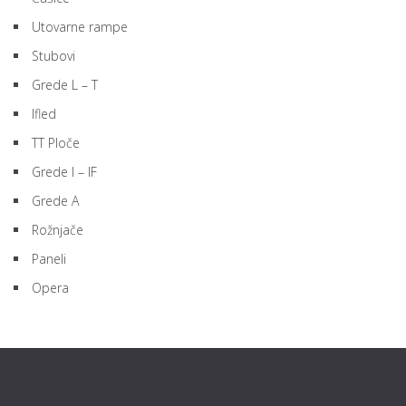
Utovarne rampe
Stubovi
Grede L – T
Ifled
TT Ploče
Grede I – IF
Grede A
Rožnjače
Paneli
Opera