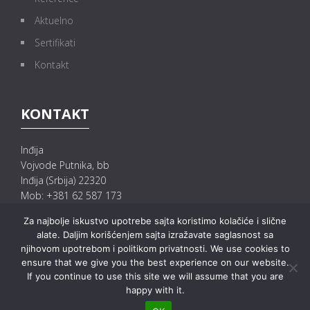
Aktuelno
Sertifikati
Kontakt
KONTAKT
Inđija
Vojvode Putnika, bb
Inđija (Srbija) 22320
Mob: +381 62 587 173
+381 62 587 175
Za najbolje iskustvo upotrebe sajta koristimo kolačiće i slične
+382 62 580 126
alate. Daljim korišćenjem sajta izražavate saglasnost sa
E-mail: info@mgprecast.rs
njihovom upotrebom i politikom privatnosti. We use cookies to
prodaja@mgprecast.rs
ensure that we give you the best experience on our website.
If you continue to use this site we will assume that you are
happy with it.