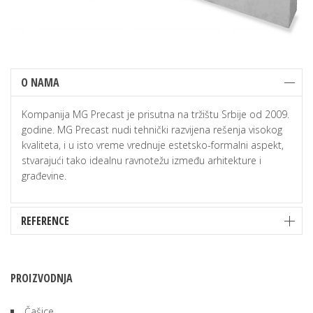
O NAMA
Kompanija MG Precast je prisutna na tržištu Srbije od 2009.
godine. MG Precast nudi tehnički razvijena rešenja visokog
kvaliteta, i u isto vreme vrednuje estetsko-formalni aspekt,
stvarajući tako idealnu ravnotežu između arhitekture i
građevine.
REFERENCE
PROIZVODNJA
Čašice