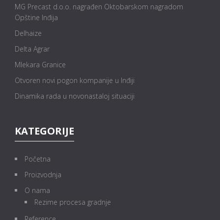
MG Precast d.o.o. nagrađen Oktobarskom nagradom
Opštine Inđija
Delhaize
Delta Agrar
Mlekara Granice
Otvoren novi pogon kompanije u Inđiji
Dinamika rada u novonastaloj situaciji
KATEGORIJE
Početna
Proizvodnja
O nama
Rezime procesa gradnje
Reference