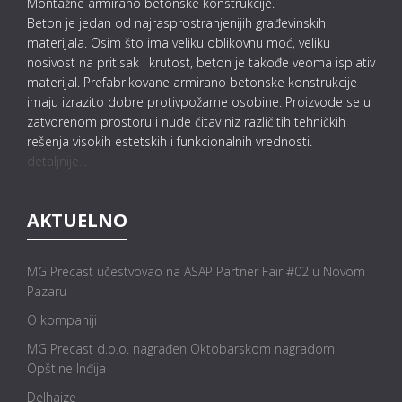
Montažne armirano betonske konstrukcije.
Beton je jedan od najrasprostranjenijih građevinskih
materijala. Osim što ima veliku oblikovnu moć, veliku
nosivost na pritisak i krutost, beton je takođe veoma isplativ
materijal. Prefabrikovane armirano betonske konstrukcije
imaju izrazito dobre protivpožarne osobine. Proizvode se u
zatvorenom prostoru i nude čitav niz različitih tehničkih
rešenja visokih estetskih i funkcionalnih vrednosti.
detaljnije...
AKTUELNO
MG Precast učestvovao na ASAP Partner Fair #02 u Novom
Pazaru
O kompaniji
MG Precast d.o.o. nagrađen Oktobarskom nagradom
Opštine Inđija
Delhaize