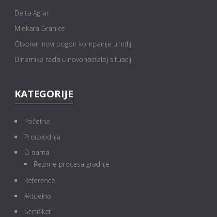
Delta Agrar
Mlekara Granice
Otvoren novi pogon kompanije u Inđiji
Dinamika rada u novonastaloj situaciji
KATEGORIJE
Početna
Proizvodnja
O nama
Rezime procesa gradnje
Reference
Aktuelno
Sertifikati