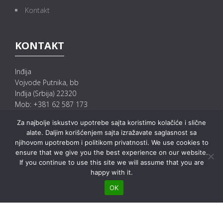
Kontakt
KONTAKT
Inđija
Vojvode Putnika, bb
Inđija (Srbija) 22320
Mob: +381 62 587 173
+381 62 587 175
Za najbolje iskustvo upotrebe sajta koristimo kolačiće i slične
+382 62 580 126
alate. Daljim korišćenjem sajta izražavate saglasnost sa
E-mail: info@mgprecast.rs
njihovom upotrebom i politikom privatnosti. We use cookies to
prodaja@mgprecast.rs
ensure that we give you the best experience on our website.
If you continue to use this site we will assume that you are
happy with it.
OK