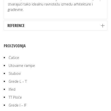
stvarajući tako idealnu ravnotežu između arhitekture i
građevine.
REFERENCE
PROIZVODNJA
Čašice
Utovarne rampe
Stubovi
Grede L – T
Ifled
TT Ploče
Grede I – IF