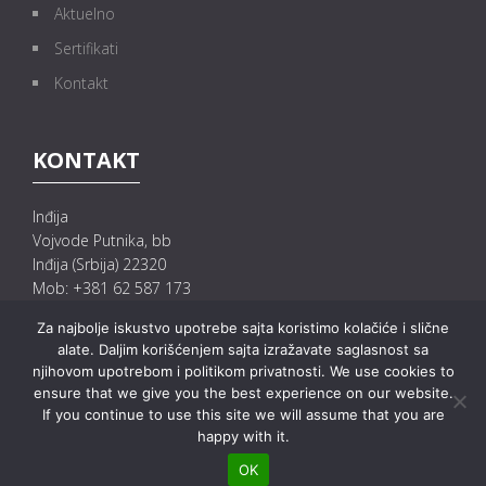
Aktuelno
Sertifikati
Kontakt
KONTAKT
Inđija
Vojvode Putnika, bb
Inđija (Srbija) 22320
Mob: +381 62 587 173
+381 62 587 175
Za najbolje iskustvo upotrebe sajta koristimo kolačiće i slične
+382 62 580 126
alate. Daljim korišćenjem sajta izražavate saglasnost sa
E-mail: info@mgprecast.rs
njihovom upotrebom i politikom privatnosti. We use cookies to
prodaja@mgprecast.rs
ensure that we give you the best experience on our website.
If you continue to use this site we will assume that you are
happy with it.
OK