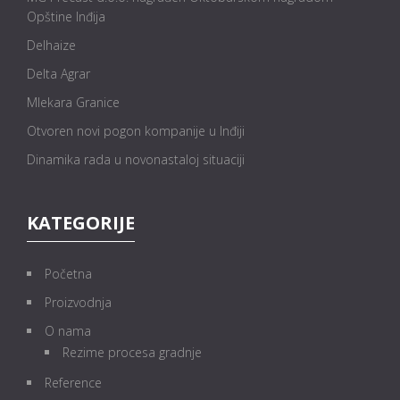
Opštine Inđija
Delhaize
Delta Agrar
Mlekara Granice
Otvoren novi pogon kompanije u Inđiji
Dinamika rada u novonastaloj situaciji
KATEGORIJE
Početna
Proizvodnja
O nama
Rezime procesa gradnje
Reference