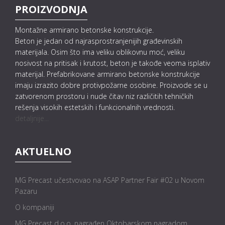
PROIZVODNJA
Montažne armirano betonske konstrukcije.
Beton je jedan od najrasprostranjenijih građevinskih
materijala. Osim što ima veliku oblikovnu moć, veliku
nosivost na pritisak i krutost, beton je takođe veoma isplativ
materijal. Prefabrikovane armirano betonske konstrukcije
imaju izrazito dobre protivpožarne osobine. Proizvode se u
zatvorenom prostoru i nude čitav niz različitih tehničkih
rešenja visokih estetskih i funkcionalnih vrednosti.
detaljnije...
AKTUELNO
MG Precast učestvovao na ASAP Partner Fair #02 u Novom
Pazaru
O kompaniji
MG Precast d.o.o. nagrađen Oktobarskom nagradom