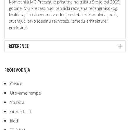
Kompanija MG Precast je prisutna na tržištu Srbije od 2009.
godine. MG Precast nudi tehnički razvijena rešenja visokog
kvaliteta, i u isto vreme vrednuje estetsko-formalni aspekt,
stvarajući tako idealnu ravnotežu između arhitekture i
građevine.
REFERENCE
PROIZVODNJA
Čašice
Utovarne rampe
Stubovi
Grede L – T
Ifled