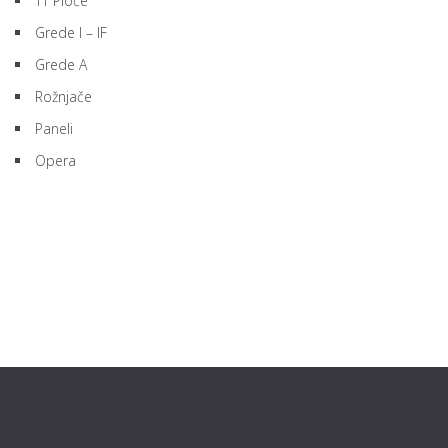
TT Ploče
Grede I – IF
Grede A
Rožnjače
Paneli
Opera