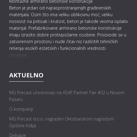
Montažne armirano betonske konstrukcije.
Beton je jedan od najrasprostranjenijih građevinskih
materijala. Osim što ima veliku oblikovnu moć, veliku
nosivost na pritisak i krutost, beton je takođe veoma isplativ
materijal. Prefabrikovane armirano betonske konstrukcije
imaju izrazito dobre protivpožarne osobine. Proizvode se u
zatvorenom prostoru i nude čitav niz različitih tehničkih
rešenja visokih estetskih i funkcionalnih vrednosti.
detaljnije...
AKTUELNO
MG Precast učestvovao na ASAP Partner Fair #02 u Novom
Pazaru
O kompaniji
MG Precast d.o.o. nagrađen Oktobarskom nagradom
Opštine Inđija
Delhaize