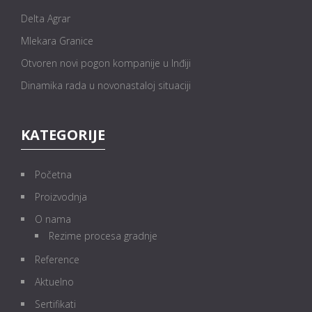
Delta Agrar
Mlekara Granice
Otvoren novi pogon kompanije u Inđiji
Dinamika rada u novonastaloj situaciji
KATEGORIJE
Početna
Proizvodnja
O nama
Rezime procesa gradnje
Reference
Aktuelno
Sertifikati