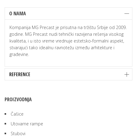
O NAMA
Kompanija MG Precast je prisutna na tržištu Srbije od 2009.
godine. MG Precast nudi tehnički razvijena rešenja visokog
kvaliteta, i u isto vreme vrednuje estetsko-formalni aspekt,
stvarajući tako idealnu ravnotežu između arhitekture i
građevine.
REFERENCE
PROIZVODNJA
Čašice
Utovarne rampe
Stubovi