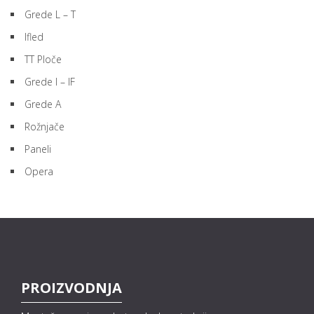
Grede L – T
Ifled
TT Ploče
Grede I – IF
Grede A
Rožnjače
Paneli
Opera
PROIZVODNJA