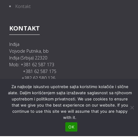
Kontakt
KONTAKT
Inđija
Vojvode Putnika, bb
Inđija (Srbija) 22320
Mob: +381 62 587 173
+381 62 587 175
+382 62 580 126
E-mail: info@mgprecast.rs
Za najbolje iskustvo upotrebe sajta koristimo kolačiće i slične
prodaja@mgprecast.rs
alate. Daljim korišćenjem sajta izražavate saglasnost sa njihovom
upotrebom i politikom privatnosti. We use cookies to ensure
that we give you the best experience on our website. If you
continue to use this site we will assume that you are happy
with it.
OK